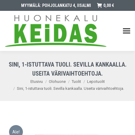
MYYMÄLÄ: POHJOLANKATU 4, IISALMI
0,00
€
SINI, 1-ISTUTTAVA TUOLI. SEVILLA KANKAALLA.
USEITA VÄRIVAIHTOEHTOJA.
You are here:
Etusivu
Olohuone
Tuolit
Lepotuolit
Sini, 1-istuttava tuoli. Sevilla kankaalla. Useita värivaihtoehtoja.
Ale!