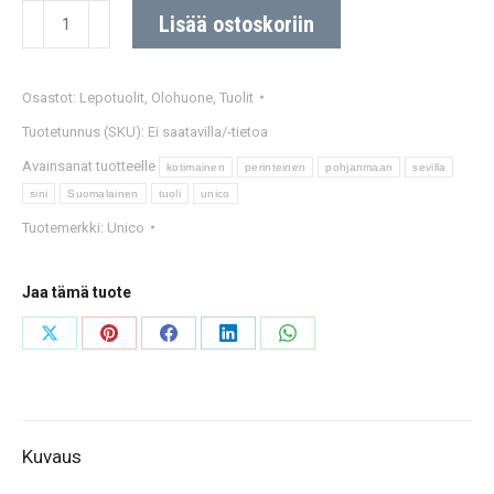
Sini,
Lisää ostoskoriin
1-
istuttava
Osastot:
Lepotuolit
,
Olohuone
,
Tuolit
tuoli.
Sevilla
Tuotetunnus (SKU):
Ei saatavilla/-tietoa
kankaalla.
Avainsanat tuotteelle
kotimainen
perinteinen
pohjanmaan
sevilla
Useita
sini
Suomalainen
tuoli
unico
värivaihtoehtoja.
Tuotemerkki:
Unico
määrä
Jaa tämä tuote
Share
Share
Share
Share
Share
on
on
on
on
on
X
Pinterest
Facebook
LinkedIn
WhatsApp
Kuvaus