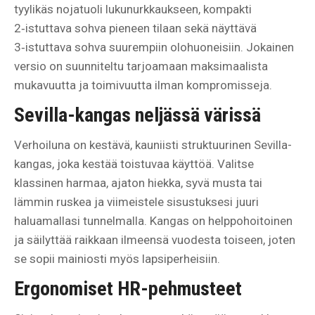
tyylikäs nojatuoli lukunurkkaukseen, kompakti
2‑istuttava sohva pieneen tilaan sekä näyttävä
3‑istuttava sohva suurempiin olohuoneisiin. Jokainen
versio on suunniteltu tarjoamaan maksimaalista
mukavuutta ja toimivuutta ilman kompromisseja.
Sevilla-kangas neljässä värissä
Verhoiluna on kestävä, kauniisti struktuurinen Sevilla-
kangas, joka kestää toistuvaa käyttöä. Valitse
klassinen harmaa, ajaton hiekka, syvä musta tai
lämmin ruskea ja viimeistele sisustuksesi juuri
haluamallasi tunnelmalla. Kangas on helppohoitoinen
ja säilyttää raikkaan ilmeensä vuodesta toiseen, joten
se sopii mainiosti myös lapsiperheisiin.
Ergonomiset HR-pehmusteet