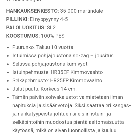
HANKAUKSENKESTO:
35 000 martindale
PILLINKI:
Ei nyppyynny 4-5
PALOLUOKITUS:
SL2
KOOSTUMUS:
100%
PES
Puurunko. Takuu 10 vuotta.
Istuimissa pohjajoustona no-zag – jousitus.
Selässä pohjajoustona kumivyöt
Istuinpehmuste: HR35EP Kimmovaahto
Selkäpehmuste: HR25EP Kimmovaahto
Jalat puuta. Korkeus 14 cm.
Tämän päivän sohvakalustot valmistetaan ilman
napituksia ja sisäänvetoja. Siksi saattaa eri kangas-
ja nahkatyypeistä johtuen sileisiin istuin- ja
selkäpintoihin muodostua pientä aaltomaisuutta
käytössä, mikä on aivan luonnollista ja kuuluu