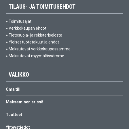
TILAUS- JA TOIMITUSEHDOT
»
Toimitusajat
»
Verkkokaupan ehdot
»
Tietosuoja- ja rekisteriseloste
»
Yleiset tuotetakuut ja ehdot
»
Maksutavat verkkokaupassamme
»
Maksutavat myymälässämme
VALIKKO
Oma tili
Maksaminen erissä
Tuotteet
Yhteystiedot