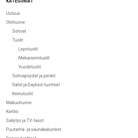
KATEGORIAT
Uutuus
Olohuone
Sohvat
Tuolit
Lepotuolit
Mekanismituolit
Vuodetuolit
Sohvapöydät ja penkit
Rahit ja Daybed-tuotteet
Keinutuolit
Makuuhuone
Keittiö
Säilytys ja TV-tasot
Puutarha- ja saunakalusteet