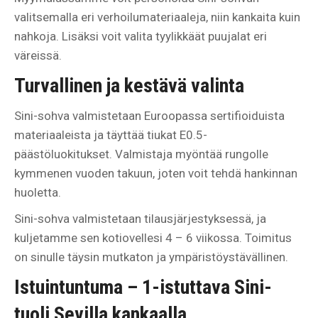
valitsemalla eri verhoilumateriaaleja, niin kankaita kuin
nahkoja. Lisäksi voit valita tyylikkäät puujalat eri
väreissä.
Turvallinen ja kestävä valinta
Sini-sohva valmistetaan Euroopassa sertifioiduista
materiaaleista ja täyttää tiukat E0.5-
päästöluokitukset. Valmistaja myöntää rungolle
kymmenen vuoden takuun, joten voit tehdä hankinnan
huoletta.
Sini-sohva valmistetaan tilausjärjestyksessä, ja
kuljetamme sen kotiovellesi 4 – 6 viikossa. Toimitus
on sinulle täysin mutkaton ja ympäristöystävällinen.
Istuintuntuma –
1-istuttava Sini-
tuoli Sevilla kankaalla