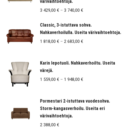
värivaihtoehtoja.
Hintaluokka:
3 429,00
€
–
3 740,00
€
3
Classic, 3-istuttava sohva.
429,00 €
Nahkaverhoilulla. Useita värivaihtoehtoja.
-
3
Hintaluokka:
1 818,00
€
–
2 683,00
€
740,00 €
1
818,00 €
Karin lepotuoli. Nahkaverhoiltu. Useita
-
värejä.
2
Hintaluokka:
1 559,00
€
–
1 948,00
€
683,00 €
1
559,00 €
Pormestari 2-istuttava vuodesohva.
-
Storm-kangasverhoilu. Useita eri
1
värivaihtoehtoja.
948,00 €
2 388,00
€