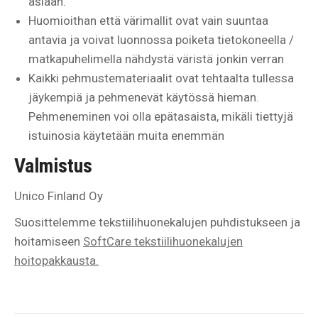
asiaan.
Huomioithan että värimallit ovat vain suuntaa
antavia ja voivat luonnossa poiketa tietokoneella /
matkapuhelimella nähdystä väristä jonkin verran
Kaikki pehmustemateriaalit ovat tehtaalta tullessa
jäykempiä ja pehmenevät käytössä hieman.
Pehmeneminen voi olla epätasaista, mikäli tiettyjä
istuinosia käytetään muita enemmän
Valmistus
Unico Finland Oy
Suosittelemme tekstiilihuonekalujen puhdistukseen ja
hoitamiseen
SoftCare tekstiilihuonekalujen
hoitopakkausta.