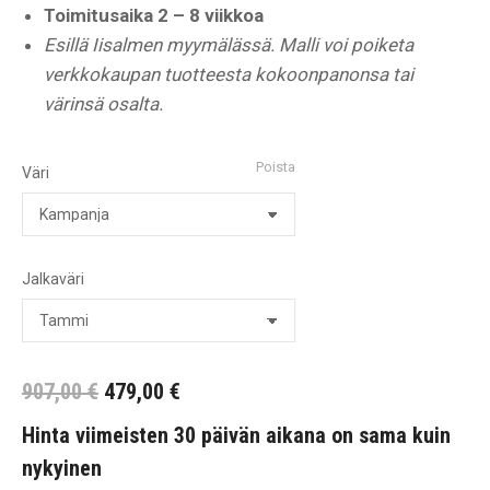
Toimitusaika 2 – 8 viikkoa
Esillä Iisalmen myymälässä. Malli voi poiketa
verkkokaupan tuotteesta kokoonpanonsa tai
värinsä osalta.
Poista
Väri
Jalkaväri
Alkuperäinen
Nykyinen
907,00
€
479,00
€
hinta
hinta
Hinta viimeisten 30 päivän aikana on sama kuin
oli:
on:
nykyinen
907,00 €.
479,00 €.