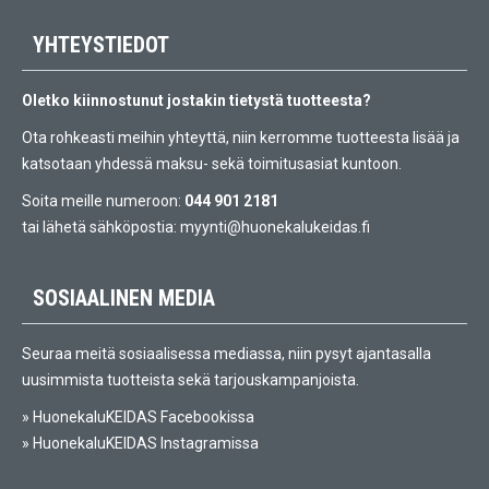
YHTEYSTIEDOT
Oletko kiinnostunut jostakin tietystä tuotteesta?
Ota rohkeasti meihin yhteyttä, niin kerromme tuotteesta lisää ja
katsotaan yhdessä maksu- sekä toimitusasiat kuntoon.
Soita meille numeroon:
044 901 2181
tai lähetä sähköpostia:
myynti@huonekalukeidas.fi
SOSIAALINEN MEDIA
Seuraa meitä sosiaalisessa mediassa, niin pysyt ajantasalla
uusimmista tuotteista sekä tarjouskampanjoista.
»
HuonekaluKEIDAS Facebookissa
»
HuonekaluKEIDAS Instagramissa