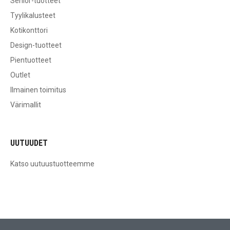
Senior-tuotteet
Tyylikalusteet
Kotikonttori
Design-tuotteet
Pientuotteet
Outlet
Ilmainen toimitus
Värimallit
UUTUUDET
Katso uutuustuotteemme