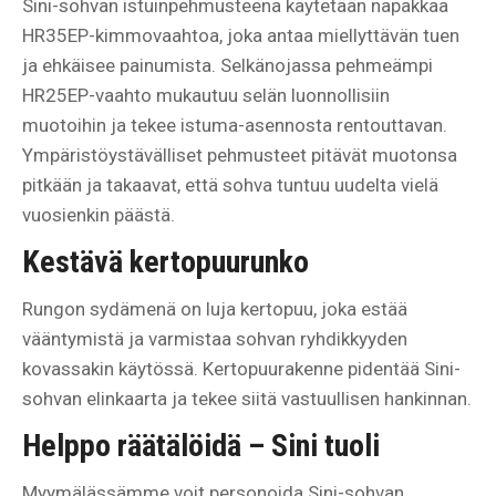
Sini-sohvan istuinpehmusteena käytetään napakkaa
HR35EP-kimmovaahtoa, joka antaa miellyttävän tuen
ja ehkäisee painumista. Selkänojassa pehmeämpi
HR25EP-vaahto mukautuu selän luonnollisiin
muotoihin ja tekee istuma-asennosta rentouttavan.
Ympäristöystävälliset pehmusteet pitävät muotonsa
pitkään ja takaavat, että sohva tuntuu uudelta vielä
vuosienkin päästä.
Kestävä kertopuurunko
Rungon sydämenä on luja kertopuu, joka estää
vääntymistä ja varmistaa sohvan ryhdikkyyden
kovassakin käytössä. Kertopuurakenne pidentää Sini-
sohvan elinkaarta ja tekee siitä vastuullisen hankinnan.
Helppo räätälöidä – Sini tuoli
Myymälässämme voit personoida Sini-sohvan