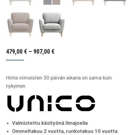
Hintaluokka:
479,00
€
–
907,00
€
479,00 €
-
Hinta viimeisten 30 päivän aikana on sama kuin
907,00 €
nykyinen
Valmistettu käsityönä Ilmajoella
Ommeltakuu 2 vuotta, runkotakuu 10 vuotta