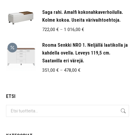
Saga rahi. Amalfi kokonahkaverhoilulla.
Kolme kokoa. Useita värivaihtoehtoja.
Hintaluokka:
722,00
€
–
1 016,00
€
722,00 €
Rooma Senkki NRO 1. Neljällä laatikolla ja
-
kahdella ovella. Leveys 119,5 cm.
1
Saatavilla eri värejä.
016,00 €
Hintaluokka:
351,00
€
–
478,00
€
351,00 €
-
478,00 €
ETSI