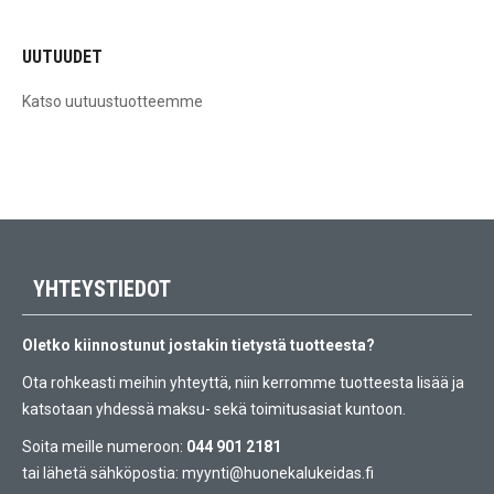
UUTUUDET
Katso uutuustuotteemme
YHTEYSTIEDOT
Oletko kiinnostunut jostakin tietystä tuotteesta?
Ota rohkeasti meihin yhteyttä, niin kerromme tuotteesta lisää ja
katsotaan yhdessä maksu- sekä toimitusasiat kuntoon.
Soita meille numeroon:
044 901 2181
tai lähetä sähköpostia:
myynti@huonekalukeidas.fi