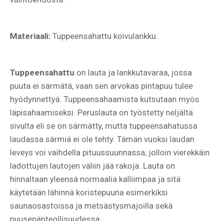
Materiaali:
Tuppeensahattu koivulankku.
Tuppeensahattu
on lauta ja lankkutavaraa, jossa
puuta ei särmätä, vaan sen arvokas pintapuu tulee
hyödynnettyä.
Tuppeensahaamista kutsutaan myös
läpisahaamiseksi. Peruslauta on työstetty neljältä
sivulta eli se on särmätty, mutta tuppeensahatussa
laudassa särmiä ei ole tehty. Tämän vuoksi laudan
leveys voi vaihdella pituussuunnassa, jolloin vierekkäin
ladottujen lautojen väliin jää rakoja. Lauta on
hinnaltaan yleensä normaalia kalliimpaa ja sitä
käytetään lähinnä koristepuuna esimerkiksi
saunaosastoissa ja metsästysmajoilla
sekä
puusepänteollisuudessa.