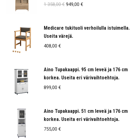
Alkuperäinen
Nykyinen
1 358,00
€
949,00
€
hinta
hinta
oli:
on:
Medicare tukituoli verhoilulla istuimella.
1
949,00 €.
Useita värejä.
358,00 €.
408,00
€
Aino Tupakaappi. 95 cm leveä ja 176 cm
korkea. Useita eri värivaihtoehtoja.
899,00
€
Aino Tupakaappi. 51 cm leveä ja 176 cm
korkea. Useita eri värivaihtoehtoja.
755,00
€