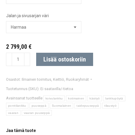
Jalan ja sivusarjan väri
2 799,00
€
Vaaran
Lisää ostoskoriin
lankkupöytä
ja
Osastot:
Ilmainen toimitus
,
Keittiö
,
Ruokaryhmät
Vaaran
Hovi
Tuotetunnus (SKU):
Ei saatavilla/-tietoa
tuolit.
Avainsanat tuotteelle
koivulankku
kotimainen
käsityö
lankkupöytä
Useita
ponttilankku
puuseppä
Suomalainen
taidepuuseppä
tilaustyö
eri
vaaran
vaaran puuseppä
kokoja
sekä
Jaa tämä tuote