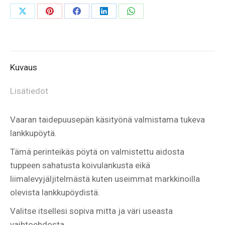
värejä.
Share
Share
Share
Share
Share
määrä
on
on
on
on
on
X
Pinterest
Facebook
LinkedIn
WhatsApp
Kuvaus
Lisätiedot
Vaaran taidepuusepän käsityönä valmistama tukeva
lankkupöytä.
Tämä perinteikäs pöytä on valmistettu aidosta
tuppeen sahatusta koivulankusta eikä
liimalevyjäljitelmästä kuten useimmat markkinoilla
olevista lankkupöydistä.
Valitse itsellesi sopiva mitta ja väri useasta
vaihtoehdosta.