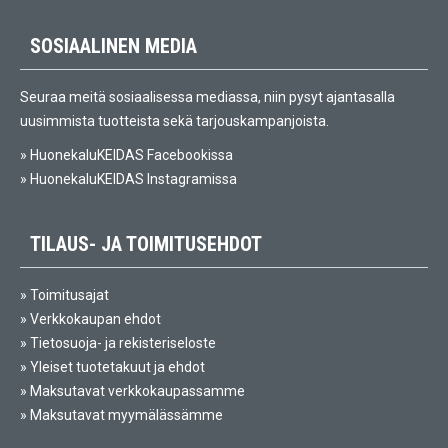
SOSIAALINEN MEDIA
Seuraa meitä sosiaalisessa mediassa, niin pysyt ajantasalla
uusimmista tuotteista sekä tarjouskampanjoista.
»
HuonekaluKEIDAS Facebookissa
»
HuonekaluKEIDAS Instagramissa
TILAUS- JA TOIMITUSEHDOT
»
Toimitusajat
»
Verkkokaupan ehdot
»
Tietosuoja- ja rekisteriseloste
»
Yleiset tuotetakuut ja ehdot
»
Maksutavat verkkokaupassamme
»
Maksutavat myymälässämme