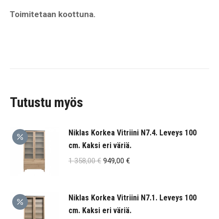
Toimitetaan koottuna.
Tutustu myös
Niklas Korkea Vitriini N7.4. Leveys 100
cm. Kaksi eri väriä.
Alkuperäinen
Nykyinen
1 358,00
€
949,00
€
hinta
hinta
oli:
on:
Niklas Korkea Vitriini N7.1. Leveys 100
1
949,00 €.
cm. Kaksi eri väriä.
358,00 €.