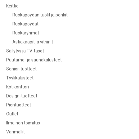
Keittiö
Ruokapöydän tuolit ja penkit
Ruokapöydät
Ruokaryhmät
Astiakaapit ja vitriinit
Säilytys ja TV-tasot
Puutarha- ja saunakalusteet
Senior-tuotteet
Tyylikalusteet
Kotikonttori
Design-tuotteet
Pientuotteet
Outlet
Ilmainen toimitus
Värimallit