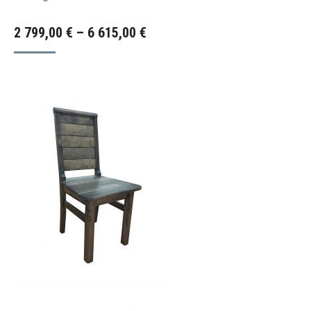
Hintaluokka:
2 799,00
€
–
6 615,00
€
2
799,00 €
-
6
615,00 €