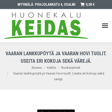
MYYMÄLÄ: POHJOLANKATU 4, IISALMI
0,00
€
VAARAN LANKKUPÖYTÄ JA VAARAN HOVI TUOLIT.
USEITA ERI KOKOJA SEKÄ VÄREJÄ.
You are here:
Etusivu
Keittiö
Ruokaryhmät
Vaaran lankkupöytä ja Vaaran Hovi tuolit. Useita eri kokoja sekä
värejä.