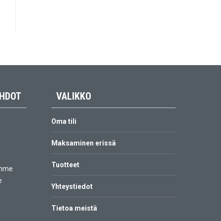
EHDOT
VALIKKO
Oma tili
Maksaminen erissä
Tuotteet
amme
e
Yhteystiedot
Tietoa meistä