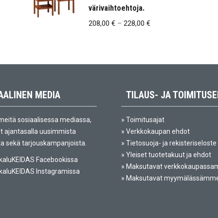
värivaihtoehtoja.
7
Hintaluokka:
319,00 €
208,00
€
–
228,00
€
208,00 €
-
228,00 €
AALINEN MEDIA
TILAUS- JA TOIMITUS
meitä sosiaalisessa mediassa,
»
Toimitusajat
yt ajantasalla uusimmista
»
Verkkokaupan ehdot
ta sekä tarjouskampanjoista.
»
Tietosuoja- ja rekisteriseloste
»
Yleiset tuotetakuut ja ehdot
aluKEIDAS Facebookissa
»
Maksutavat verkkokaupass
aluKEIDAS Instagramissa
»
Maksutavat myymälässämm