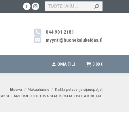
SEARCH:
Facebook
Instagram
TEYS
OUTLET
OMA TILI
0,00
€
page
page
opens
opens
044 901 2181
in
in
new
new
myynti@huonekalukeidas.fi
window
window
OMA TILI
0,00
€
Etusivu
Makuuhuone
Kaikki petaus- ja sijauspatjat
 PAKSU LÄMPÖMUOTOUTUVA SIJAUSPATJA. USEITA KOKOJA.