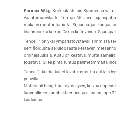
Formax 65kg:
Korkealaatuisin Suomessa valm
vaahtomuovilaatu. Formax 65 Uneni sijauspatjal
mukaan muotoutumista. Sijauspatjan kangas on 
lisäämiseksi kerros Cirrus kuituvanua. Sijausp
Tencel ™ on yksi ympäristöystävällisimmistä tek
sertifioidusta selluloosasta kestävän metsänhoi
ominaisuuksia.
Kuitu on kestävä, mutta samalla
joustava.
Sileä pinta tuntuu pehmeämmältä ihoa va
Tencel™ -kuidut kuljettavat kosteutta erittäin 
puuvilla.
Materiaali hengittää myös hyvin, kuivuu nopeas
luonnollisesti antibakteerinen ja siinä on jopa
kuiduissa.