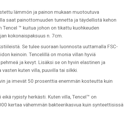
istettu lämmön ja painon mukaan muotoutuva
la saat painottomuuden tunnetta ja täydellistä kehon
Tencel ™ kuitua johon on tikattu kuohkeuden
atjan kokonaispaksuus n. 7cm.
stiileistä. Se tulee suoraan luonnosta uuttamalla FSC-
don keinoin. Tencelillä on monia villan hyviä
 pehmeä ja kevyt. Lisäksi se on
hyvin elastinen ja
sten kuten villa, puuvilla tai silkki.
hyvin ja imevät 50 prosenttia enemmän kosteutta kuin
ti
eikä rypisty herkästi.
Kuten villa, Tencel
™
on
 2000 kertaa vähemmän bakteerikasvua kuin synteettisissä