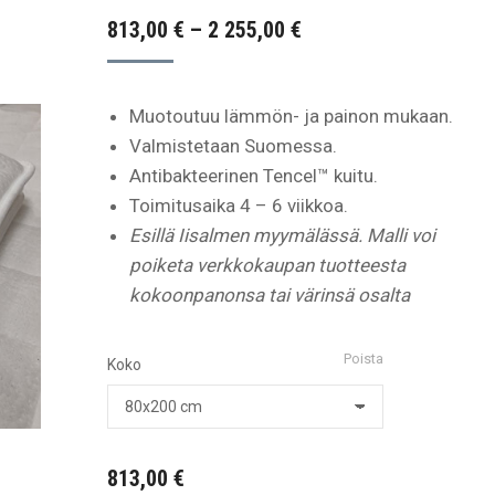
Hintaluokka:
813,00
€
–
2 255,00
€
813,00 €
-
Muotoutuu lämmön- ja painon mukaan.
2
Valmistetaan Suomessa.
255,00 €
Antibakteerinen
Tencel™ kuitu.
Toimitusaika 4 – 6 viikkoa.
Esillä Iisalmen myymälässä. Malli voi
poiketa verkkokaupan tuotteesta
kokoonpanonsa tai värinsä osalta
Poista
Koko
813,00
€