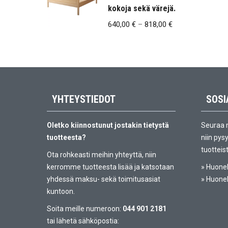
kokoja sekä värejä.
Hintaluokka:
640,00
€
–
818,00
€
640,00 €
-
818,00 €
YHTEYSTIEDOT
SOSI
Oletko kiinnostunut jostakin tietystä
Seuraa 
tuotteesta?
niin pys
tuotteis
Ota rohkeasti meihin yhteyttä, niin
kerromme tuotteesta lisää ja katsotaan
»
Huonek
yhdessä maksu- sekä toimitusasiat
»
Huonek
kuntoon.
Soita meille numeroon:
044 901 2181
tai lähetä sähköpostia: