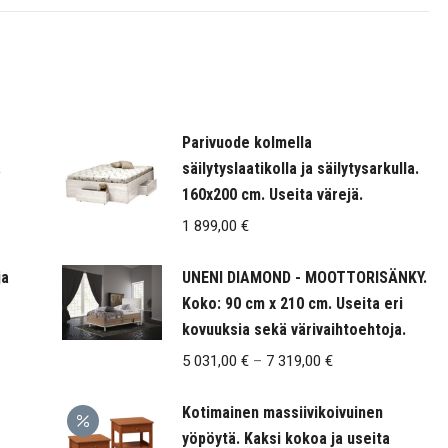
Parivuode kolmella
.
säilytyslaatikolla ja säilytysarkulla.
160x200 cm. Useita värejä.
1 899,00
€
ja
UNENI DIAMOND - MOOTTORISÄNKY.
Koko: 90 cm x 210 cm. Useita eri
kovuuksia sekä värivaihtoehtoja.
Hintaluokka:
5 031,00
€
–
7 319,00
€
5
Kotimainen massiivikoivuinen
031,00 €
yöpöytä. Kaksi kokoa ja useita
-