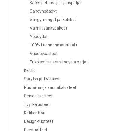
Kaikki petaus- ja sijauspatjat
Sängynpäädyt
Sängynrungot ja -kehikot
Valmiit sänkypaketit
Yöpöydät
100% Luonnonmateriaalit
Vuodevaatteet
Erikoismittaiset sängyt ja patjat
Keittiö
Säilytys ja TV-tasot
Puutarha- ja saunakalusteet
Senior-tuotteet
Tyylikalusteet
Kotikonttori
Design-tuotteet
Pientuotteet