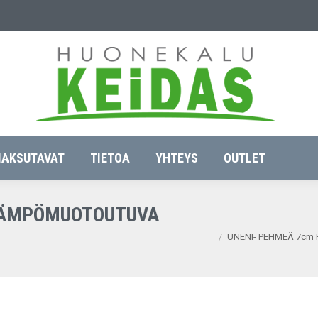
TEET
VÄRIMALLIT
MAKSUTAVAT
TIETOA
YH
AKSUTAVAT
TIETOA
YHTEYS
OUTLET
 LÄMPÖMUOTOUTUVA
You are here:
.
UNENI- PEHMEÄ 7cm