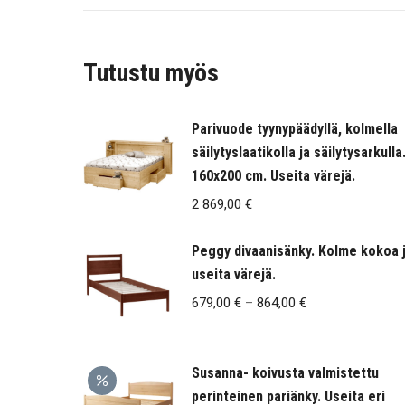
Tutustu myös
Parivuode tyynypäädyllä, kolmella
säilytyslaatikolla ja säilytysarkulla
160x200 cm. Useita värejä.
2 869,00
€
Peggy divaanisänky. Kolme kokoa 
useita värejä.
Hintaluokka:
679,00
€
–
864,00
€
679,00 €
-
Susanna- koivusta valmistettu
864,00 €
perinteinen pariänky. Useita eri