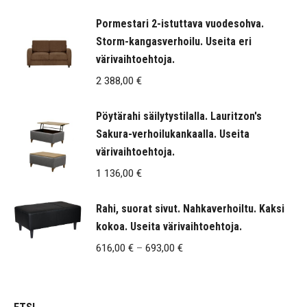
-
Pormestari 2-istuttava vuodesohva.
1
Storm-kangasverhoilu. Useita eri
877,00 €
värivaihtoehtoja.
2 388,00
€
Pöytärahi säilytystilalla. Lauritzon's
Sakura-verhoilukankaalla. Useita
värivaihtoehtoja.
1 136,00
€
Rahi, suorat sivut. Nahkaverhoiltu. Kaksi
kokoa. Useita värivaihtoehtoja.
Hintaluokka:
616,00
€
–
693,00
€
616,00 €
-
693,00 €