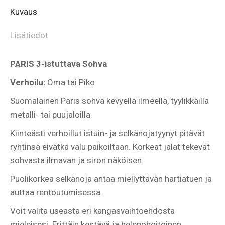
Kuvaus
Lisätiedot
PARIS 3-istuttava Sohva
Verhoilu:
Oma tai Piko
Suomalainen Paris sohva kevyellä ilmeellä, tyylikkäillä
metalli- tai puujaloilla.
Kiinteästi verhoillut istuin- ja selkänojatyynyt pitävät
ryhtinsä eivätkä valu paikoiltaan. Korkeat jalat tekevät
sohvasta ilmavan ja siron näköisen.
Puolikorkea selkänoja antaa miellyttävän hartiatuen ja
auttaa rentoutumisessa.
Voit valita useasta eri kangasvaihtoehdosta
mieleisesi. Erittäin kestävä ja helppohoitoinen