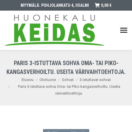
MYYMÄLÄ: POHJOLANKATU 4, IISALMI
0,00
€
PARIS 3-ISTUTTAVA SOHVA OMA- TAI PIKO-
KANGASVERHOILTU. USEITA VÄRIVAIHTOEHTOJA.
You are here:
Etusivu
Olohuone
Sohvat
3-istuttavat sohvat
Paris 3-istuttava sohva Oma- tai Piko-kangasverhoiltu. Useita
värivaihtoehtoja.