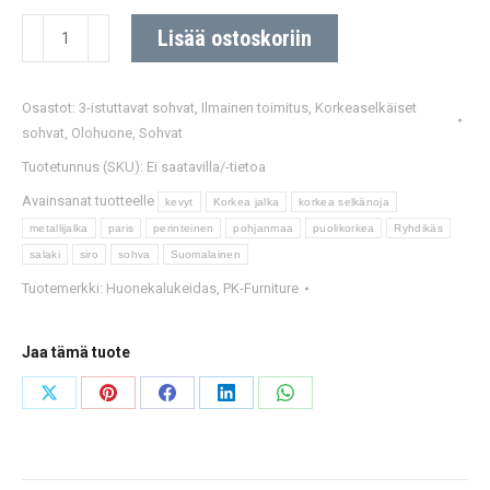
Paris
Lisää ostoskoriin
3-
istuttava
Osastot:
3-istuttavat sohvat
,
Ilmainen toimitus
,
Korkeaselkäiset
sohva
sohvat
,
Olohuone
,
Sohvat
Oma-
Tuotetunnus (SKU):
Ei saatavilla/-tietoa
tai
Avainsanat tuotteelle
Piko-
kevyt
Korkea jalka
korkea selkänoja
metallijalka
paris
perinteinen
pohjanmaa
puolikorkea
Ryhdikäs
kangasverhoiltu.
salaki
siro
sohva
Suomalainen
Useita
Tuotemerkki:
Huonekalukeidas
,
PK-Furniture
värivaihtoehtoja.
määrä
Jaa tämä tuote
Share
Share
Share
Share
Share
on
on
on
on
on
X
Pinterest
Facebook
LinkedIn
WhatsApp