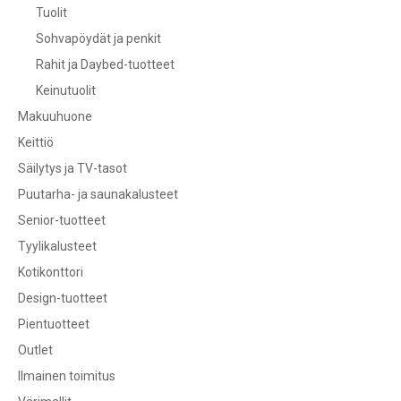
Tuolit
Sohvapöydät ja penkit
Rahit ja Daybed-tuotteet
Keinutuolit
Makuuhuone
Keittiö
Säilytys ja TV-tasot
Puutarha- ja saunakalusteet
Senior-tuotteet
Tyylikalusteet
Kotikonttori
Design-tuotteet
Pientuotteet
Outlet
Ilmainen toimitus