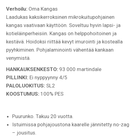
Verhoilu:
Oma Kangas
Laadukas kaksikerroksinen mikrokuitupohjainen
kangas vaativaan käyttöön. Soveltuu hyvin lapsi- ja
kotieläinperheisiin. Kangas on helppohoitoinen ja
kestävä. Hoidoksi riittää kevyt imurointi ja kostealla
pyyhkiminen. Pohjalaminointi vähentää kankaan
venymistä.
HANKAUKSENKESTO:
93 000 martindale
PILLINKI:
Ei nyppyynny 4/5
PALOLUOKITUS:
SL2
KOOSTUMUS:
100% PES
Puurunko. Takuu 20 vuotta.
Istuimissa pohjajoustona kaarelle jännitetty no-zag
– jousitus.