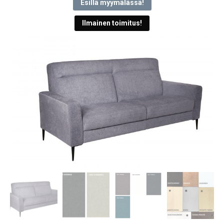
Esillä myymälässä!
Ilmainen toimitus!