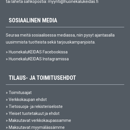
tai lähetä sähköpostia:
myynti@huonekalukeidas.fi
SOSIAALINEN MEDIA
Seuraa meitä sosiaalisessa mediassa, niin pysyt ajantasalla
uusimmista tuotteista sekä tarjouskampanjoista.
»
HuonekaluKEIDAS Facebookissa
»
HuonekaluKEIDAS Instagramissa
TILAUS- JA TOIMITUSEHDOT
»
Toimitusajat
»
Verkkokaupan ehdot
»
Tietosuoja- ja rekisteriseloste
»
Yleiset tuotetakuut ja ehdot
»
Maksutavat verkkokaupassamme
»
Maksutavat myymälässämme