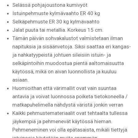
Selässä pohjajoustona kumivyöt
Istuinpehmuste kylmävaahto ER 40 kg
Selkäpehmuste ER 30 kg kylmävaahto
Jalat puuta tai metallia. Korkeus 15 cm.
Tämän päivän sohvakalustot valmistetaan ilman
napituksia ja sisäänvetoja. Siksi saattaa eri kangas-
ja nahkatyypeistä johtuen sileisiin istuin- ja
selkäpintoihin muodostua pientä aaltomaisuutta
käytössä, mikä on aivan luonnollista ja kuuluu
asiaan.
Huomioithan että värimallit ovat vain suuntaa
antavia ja voivat luonnossa poiketa tietokoneella /
matkapuhelimella nähdystä väristä jonkin verran
Kaikki pehmustemateriaalit ovat tehtaalta tullessa
jäykempiä ja pehmenevät käytössä hieman.
Pehmeneminen voi olla epätasaista, mikäli tiettyjä