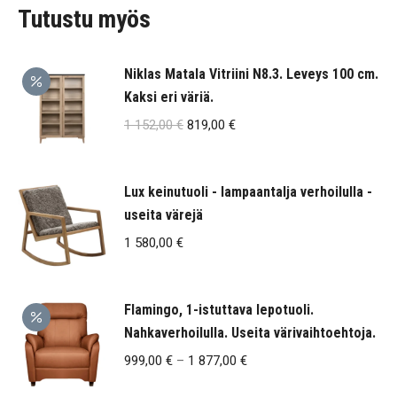
Tutustu myös
Niklas Matala Vitriini N8.3. Leveys 100 cm.
Kaksi eri väriä.
Alkuperäinen
Nykyinen
1 152,00
€
819,00
€
hinta
hinta
oli:
on:
Lux keinutuoli - lampaantalja verhoilulla -
1
819,00 €.
useita värejä
152,00 €.
1 580,00
€
Flamingo, 1-istuttava lepotuoli.
Nahkaverhoilulla. Useita värivaihtoehtoja.
Hintaluokka:
999,00
€
–
1 877,00
€
999,00 €