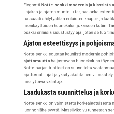
Elegantti
Notte-senkki modernia ja klassista 
linjakas ja ajaton muotoilu tarjoaa sekä esteett
runsaasti säilytystilaa erilaisten kaappi- ja laat
monikäyttöisen huonekalun jokaiseen kotiin. T
osaksi erilaisia sisustustyylejä, joten se tuo til
Ajaton esteettisyys ja pohjoism
Notte-senkki edustaa kauniisti modernia pohjo
ajattomuutta
heijastavana huonekaluna täydent
Notte-sarjan tuotteet on suunniteltu vastaamaan 
ajattomat linjat ja yksityiskohtainen viimeistely 
miellyttäviä valintoja.
Laadukasta suunnittelua ja kork
Notte-senkki on valmistettu korkealaatuisesta m
luonnonläheisyyttä. Massiivikoivu tunnetaan sen 