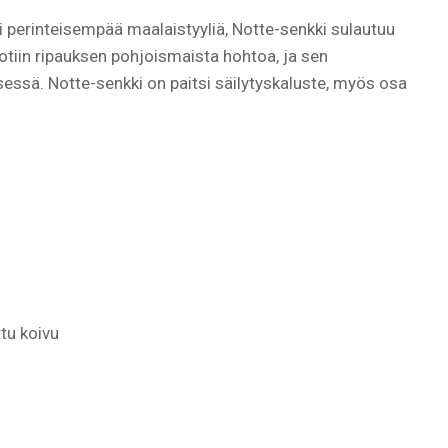
 perinteisempää maalaistyyliä, Notte-senkki sulautuu
 kotiin ripauksen pohjoismaista hohtoa, ja sen
sessä. Notte-senkki on paitsi säilytyskaluste, myös osa
ttu koivu