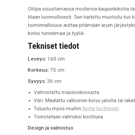
Olitpa sisustamassa modernia kaupunkikotia tai
tilaan luonnollisesti. Sen harkittu muotoilu tuo
toiminnallisuus auttaa pitämään arjen järjestyk
kotisi tunnelmaa ja tyyliä.
Tekniset tiedot
Leveys:
160 cm
Korkeus:
75 cm
Syvyys:
36 cm
Valmistettu massiivikoivusta
Väri: Maalattu valkoinen koivu jaloilla tai laka
Tutustu myös muihin
Notte tuotteisiin
Toimitetaan valmiiksi koottuna
Design ja valmistus