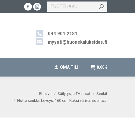
SEARCH:
Facebook
Instagram
TEYS
OUTLET
OMA TILI
0,00
€
page
page
opens
opens
044 901 2181
in
in
new
new
myynti@huonekalukeidas.fi
window
window
OMA TILI
0,00
€
Etusivu
Säilytys ja TV-tasot
Senkit
Notte senkki. Leveys: 160 cm. Kaksi värivaihtoehtoa.