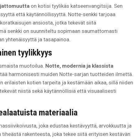
ajattomuutta
on kotisi tyylikäs katseenvangitsija. Sen
isyyttä että käytännöllisyyttä. Notte-senkki tarjoaa
ikkoratkaisujen ansiosta, jotka tekevät siitä
ämä senkki on suunniteltu sopimaan saumattomasti
aan yhtenäisyyttä ja tasapainoa.
ainen tyylikkyys
ismaista muotoilua.
Notte, modernia ja klassista
ää harmonisesti muiden Notte-sarjan tuotteiden ilmettä.
erilaisten kotien tarpeita ja kestämään aikaa, sillä niiden
tekevät niistä sekä käytännöllisiä että visuaalisesti
ealaatuista materiaalia
assiivikoivusta, joka edustaa kestävyyttä, arvokkuutta ja
tiheästä rakenteesta, joka tekee siitä erityisen kestävän