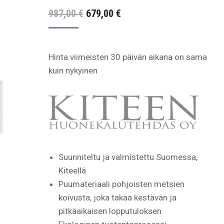
Alkuperäinen
Nykyinen
987,00
€
679,00
€
hinta
hinta
oli:
on:
Hinta viimeisten 30 päivän aikana on sama
987,00 €.
679,00 €.
kuin nykyinen
Suunniteltu ja valmistettu Suomessa,
Kiteellä
Puumateriaali pohjoisten metsien
koivusta, joka takaa kestävän ja
pitkäaikaisen lopputuloksen