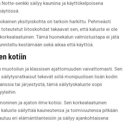
ä Notte-senkki säilyy kauniina ja käyttökelpoisena
 käytössä.
 jokainen yksityiskohta on tarkoin harkittu. Pehmeästi
i toteutetut liitoskohdat takaavat sen, että kaluste ei ole
s korkealaatuinen. Tämä huonekalun valmistustapa ei jätä
unniteltu kestämään sekä aikaa että käyttöä.
en kotiin
n muotoilun ja klassisen ajattomuuden vaivattomasti. Sen
 säilytysratkaisut tekevät siitä monipuolisen lisän kodin
ganssia tai järjestystä, tämä säilytyskaluste sopii
yyleihin.
oninen ja ajaton ilme kotiisi. Sen korkealaatuinen
tä kaluste säilyttää kauneutensa ja toimivuutensa pitkään.
utuu eri elämäntilanteisiin ja säilyy ajankohtaisena