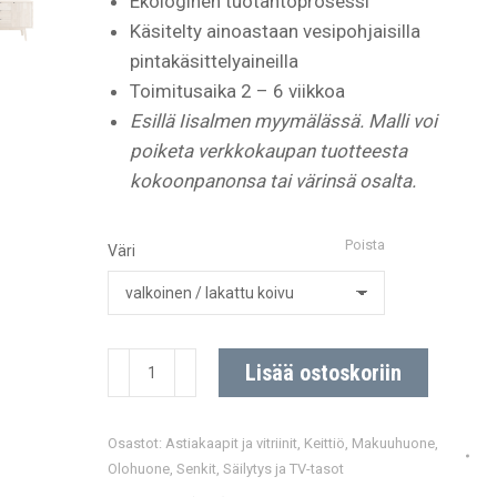
Ekologinen tuotantoprosessi
Käsitelty ainoastaan vesipohjaisilla
pintakäsittelyaineilla
Toimitusaika 2 – 6 viikkoa
Esillä Iisalmen myymälässä. Malli voi
poiketa verkkokaupan tuotteesta
kokoonpanonsa tai värinsä osalta.
Poista
Väri
Notte
Lisää ostoskoriin
senkki.
Leveys:
Osastot:
Astiakaapit ja vitriinit
,
Keittiö
,
Makuuhuone
,
160
Olohuone
,
Senkit
,
Säilytys ja TV-tasot
cm.