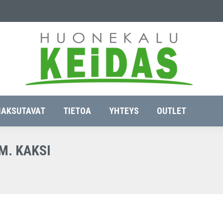
TEET
VÄRIMALLIT
MAKSUTAVAT
TIETOA
YH
AKSUTAVAT
TIETOA
YHTEYS
OUTLET
M. KAKSI
You are here: