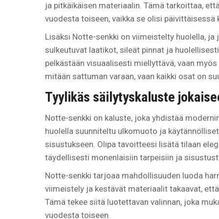
ja pitkäikäisen materiaalin. Tämä tarkoittaa, ett
vuodesta toiseen, vaikka se olisi päivittäisessä
Lisäksi Notte-senkki on viimeistelty huolella, ja
sulkeutuvat laatikot, sileät pinnat ja huolellisest
pelkästään visuaalisesti miellyttävä, vaan myö
mitään sattuman varaan, vaan kaikki osat on su
Tyylikäs säilytyskaluste jokaise
Notte-senkki on kaluste, joka yhdistää moderni
huolella suunniteltu ulkomuoto ja käytännölliset
sisustukseen. Olipa tavoitteesi lisätä tilaan ele
täydellisesti monenlaisiin tarpeisiin ja sisustust
Notte-senkki tarjoaa mahdollisuuden luoda harm
viimeistely ja kestävät materiaalit takaavat, et
Tämä tekee siitä luotettavan valinnan, joka muka
vuodesta toiseen.