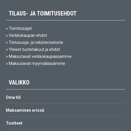
TILAUS- JA TOIMITUSEHDOT
»
Toimitusajat
»
Verkkokaupan ehdot
»
Tietosuoja- ja rekisteriseloste
»
Yleiset tuotetakuut ja ehdot
»
Maksutavat verkkokaupassamme
»
Maksutavat myymälässämme
VALIKKO
Oma tili
Maksaminen erissä
Tuotteet