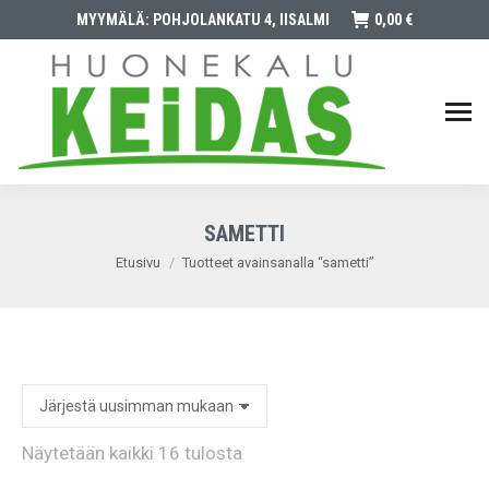
MYYMÄLÄ: POHJOLANKATU 4, IISALMI
0,00
€
SAMETTI
You are here:
Etusivu
Tuotteet avainsanalla “sametti”
Sorted
Näytetään kaikki 16 tulosta
by