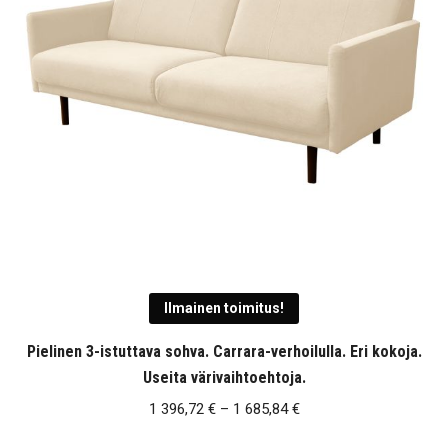
Ilmainen toimitus!
Pielinen 3-istuttava sohva. Carrara-verhoilulla. Eri kokoja.
Useita värivaihtoehtoja.
Hintaluokka:
1 396,72
€
–
1 685,84
€
1