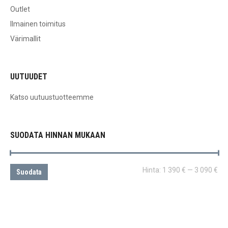
Outlet
Ilmainen toimitus
Värimallit
UUTUUDET
Katso uutuustuotteemme
SUODATA HINNAN MUKAAN
Min
Ma
Hinta:
1 390 €
—
3 090 €
Suodata