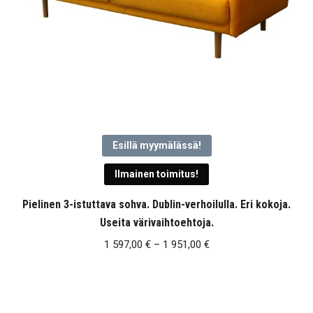
Esillä myymälässä!
Ilmainen toimitus!
Pielinen 3-istuttava sohva. Dublin-verhoilulla. Eri kokoja.
Useita värivaihtoehtoja.
Hintaluokka:
1 597,00
€
–
1 951,00
€
1
597,00 €
-