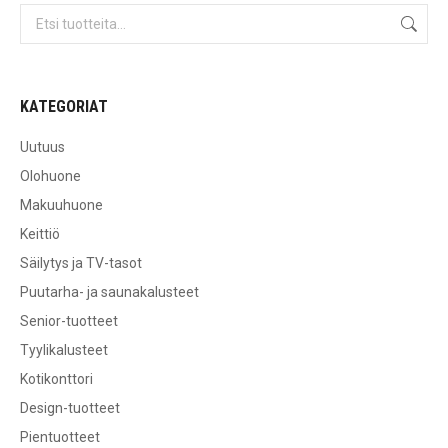
730,00 €
KATEGORIAT
Uutuus
Olohuone
Makuuhuone
Keittiö
Säilytys ja TV-tasot
Puutarha- ja saunakalusteet
Senior-tuotteet
Tyylikalusteet
Kotikonttori
Design-tuotteet
Pientuotteet