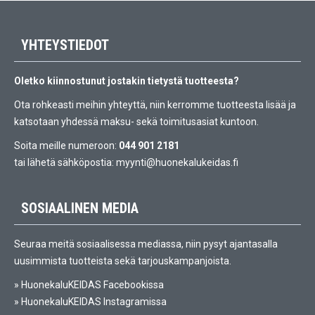
YHTEYSTIEDOT
Oletko kiinnostunut jostakin tietystä tuotteesta?
Ota rohkeasti meihin yhteyttä, niin kerromme tuotteesta lisää ja
katsotaan yhdessä maksu- sekä toimitusasiat kuntoon.
Soita meille numeroon:
044 901 2181
tai lähetä sähköpostia:
myynti@huonekalukeidas.fi
SOSIAALINEN MEDIA
Seuraa meitä sosiaalisessa mediassa, niin pysyt ajantasalla
uusimmista tuotteista sekä tarjouskampanjoista.
»
HuonekaluKEIDAS Facebookissa
»
HuonekaluKEIDAS Instagramissa