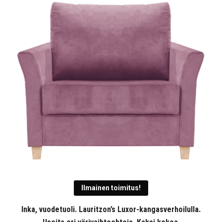
1
951,00 €
Ilmainen toimitus!
Inka, vuodetuoli. Lauritzon’s Luxor-kangasverhoilulla.