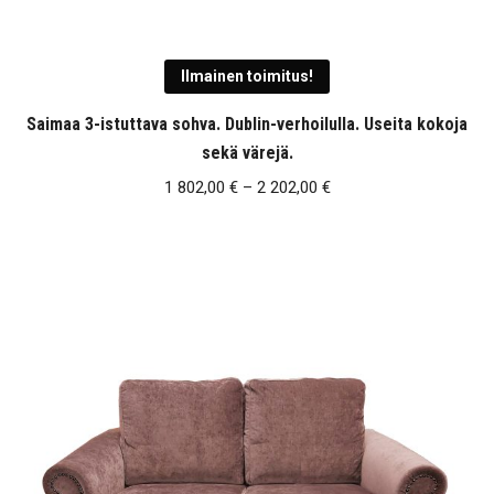
Ilmainen toimitus!
Saimaa 3-istuttava sohva. Dublin-verhoilulla. Useita kokoja
sekä värejä.
Hintaluokka:
1 802,00
€
–
2 202,00
€
1
802,00 €
-
2
202,00 €