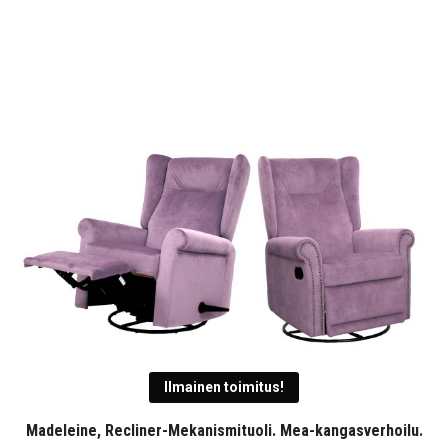
-
3
054,00 €
Ilmainen toimitus!
Madeleine, Recliner-Mekanismituoli. Mea-kangasverhoilu.