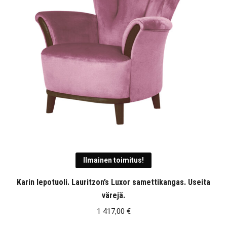
Ilmainen toimitus!
Karin lepotuoli. Lauritzon’s Luxor samettikangas. Useita
värejä.
1 417,00
€