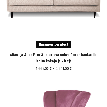
Ilmainen toimitus!
Alias- ja Alias Plus 3-istuttava sohva Roxan kankaalla.
Useita kokoja ja värejä.
Hintaluokka:
1 665,00
€
–
2 541,00
€
1
665,00 €
-
2
541,00 €