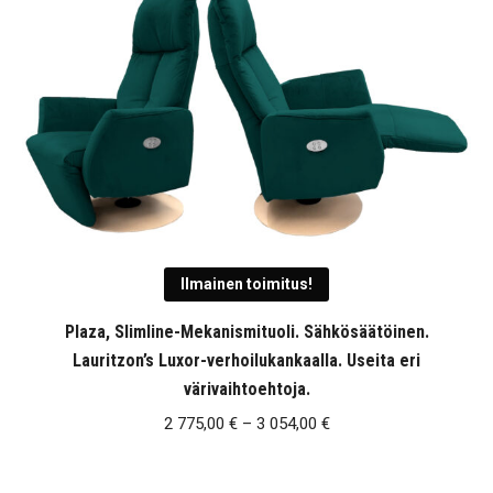
Ilmainen toimitus!
Plaza, Slimline-Mekanismituoli. Sähkösäätöinen.
Lauritzon’s Luxor-verhoilukankaalla. Useita eri
värivaihtoehtoja.
Hintaluokka:
2 775,00
€
–
3 054,00
€
2
775,00 €