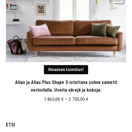
Ilmainen toimitus!
Alias ja Alias Plus Shape 3-istuttava sohva sametti
verhoilulla. Useita värejä ja kokoja.
Hintaluokka:
1 863,00
€
–
2 730,00
€
1
863,00 €
-
ETSI
2