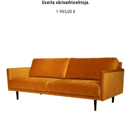
Useita värivaihtoehtoja.
1 995,00
€