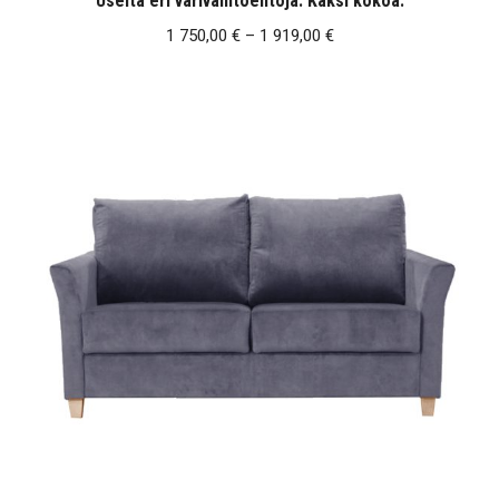
Useita eri värivaihtoehtoja. Kaksi kokoa.
Hintaluokka:
1 750,00
€
–
1 919,00
€
1
750,00 €
-
1
919,00 €