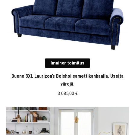
2
730,00 €
Ilmainen toimitus!
Bueno 3XL Laurizon’s Bolshoi samettikankaalla. Useita
värejä.
3 085,00
€