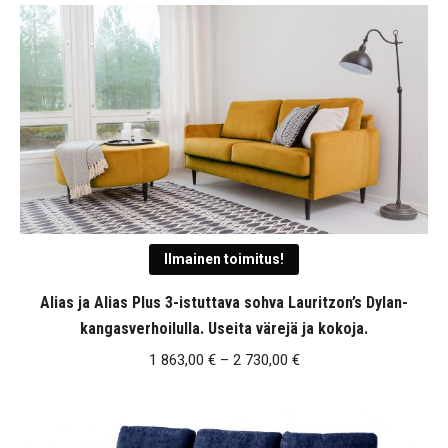
396,72 €
-
1
685,84 €
Ilmainen toimitus!
Alias ja Alias Plus 3-istuttava sohva Lauritzon’s Dylan-
kangasverhoilulla. Useita värejä ja kokoja.
Hintaluokka:
1 863,00
€
–
2 730,00
€
1
863,00 €
-