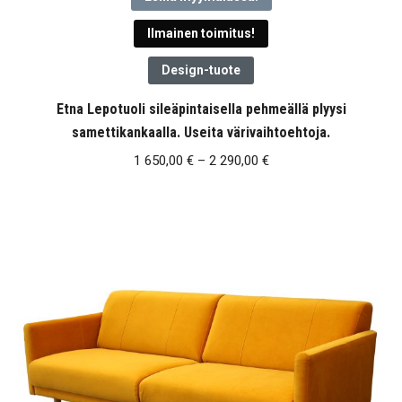
Ilmainen toimitus!
Design-tuote
Etna Lepotuoli sileäpintaisella pehmeällä plyysi
samettikankaalla. Useita värivaihtoehtoja.
Hintaluokka:
1 650,00
€
–
2 290,00
€
1
650,00 €
-
2
290,00 €