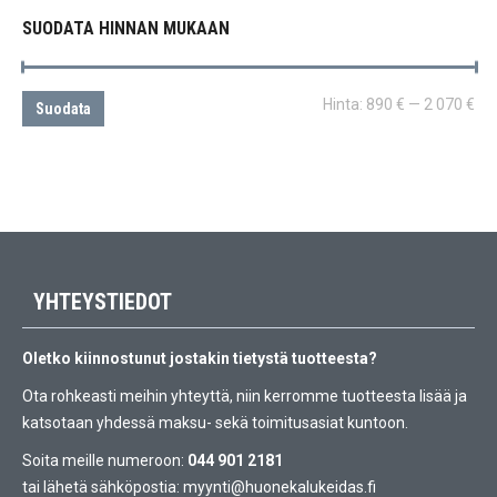
SUODATA HINNAN MUKAAN
Min
Ma
Hinta:
890 €
—
2 070 €
Suodata
YHTEYSTIEDOT
Oletko kiinnostunut jostakin tietystä tuotteesta?
Ota rohkeasti meihin yhteyttä, niin kerromme tuotteesta lisää ja
katsotaan yhdessä maksu- sekä toimitusasiat kuntoon.
Soita meille numeroon:
044 901 2181
tai lähetä sähköpostia:
myynti@huonekalukeidas.fi