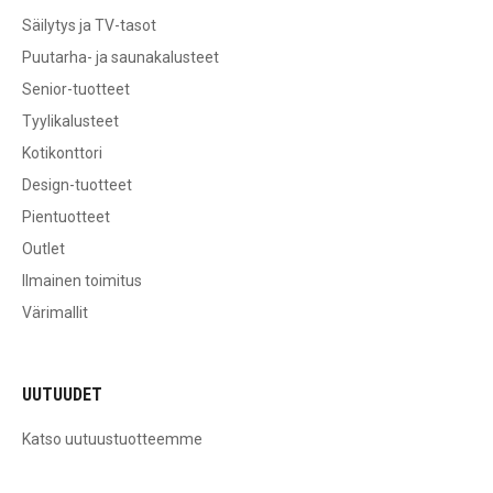
Säilytys ja TV-tasot
Puutarha- ja saunakalusteet
Senior-tuotteet
Tyylikalusteet
Kotikonttori
Design-tuotteet
Pientuotteet
Outlet
Ilmainen toimitus
Värimallit
UUTUUDET
Katso uutuustuotteemme