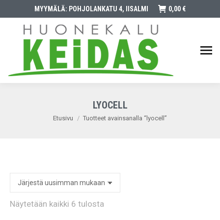
MYYMÄLÄ: POHJOLANKATU 4, IISALMI
0,00
€
LYOCELL
You are here:
Etusivu
Tuotteet avainsanalla “lyocell”
Sorted
Näytetään kaikki 6 tulosta
by