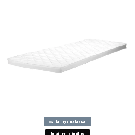
Esillä myymälässä!
Ilmainen toimitus!