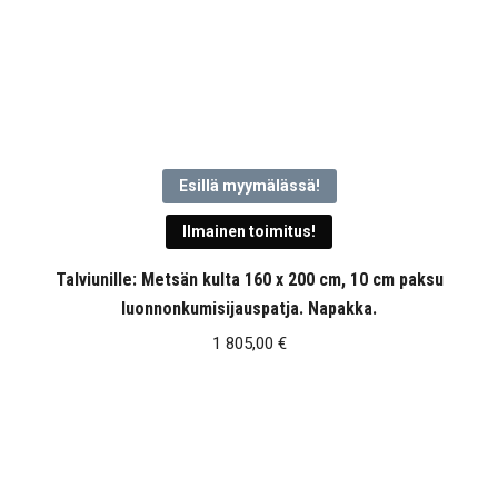
Esillä myymälässä!
Ilmainen toimitus!
Talviunille: Metsän kulta 160 x 200 cm, 10 cm paksu
luonnonkumisijauspatja. Napakka.
1 805,00
€