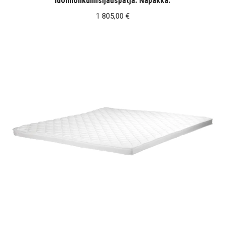
luonnonkumisijauspatja. Napakka.
1 805,00
€