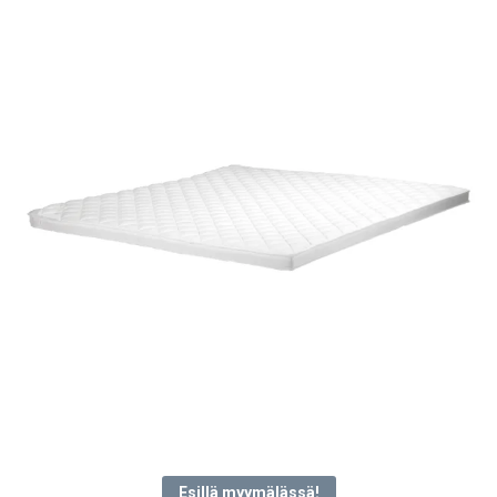
latest
Esillä myymälässä!