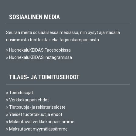
SOSIAALINEN MEDIA
Seuraa meitä sosiaalisessa mediassa, niin pysyt ajantasalla
uusimmista tuotteista sekä tarjouskampanjoista.
»
HuonekaluKEIDAS Facebookissa
»
HuonekaluKEIDAS Instagramissa
TILAUS- JA TOIMITUSEHDOT
»
Toimitusajat
»
Verkkokaupan ehdot
»
Tietosuoja- ja rekisteriseloste
»
Yleiset tuotetakuut ja ehdot
»
Maksutavat verkkokaupassamme
»
Maksutavat myymälässämme