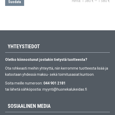
Min
Ma
Hinta:
1 380 €
—
1 580 €
Suodata
YHTEYSTIEDOT
Oletko kiinnostunut jostakin tietystä tuotteesta?
Ota rohkeasti meihin yhteyttä, niin kerromme tuotteesta lisää ja
katsotaan yhdessä maksu- sekä toimitusasiat kuntoon.
Soita meille numeroon:
044 901 2181
tai lähetä sähköpostia:
myynti@huonekalukeidas.fi
SOSIAALINEN MEDIA