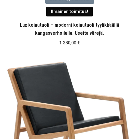
Ilmainen toimitus!
Lux keinutuoli – moderni keinutuoli tyylikkäällä
kangasverhoilulla. Useita värejä.
1 380,00
€