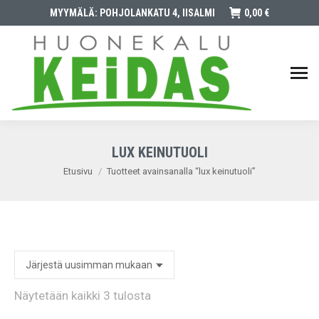
MYYMÄLÄ: POHJOLANKATU 4, IISALMI
0,00
€
LUX KEINUTUOLI
You are here:
Etusivu
Tuotteet avainsanalla “lux keinutuoli”
Sorted
Näytetään kaikki 3 tulosta
by