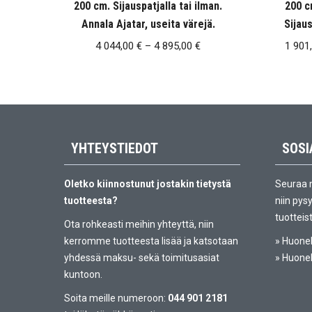
200 cm. Sijauspatjalla tai ilman.
200 c
Annala Ajatar, useita värejä.
Sijaus
Hintaluokka:
4 044,00
€
–
4 895,00
€
1 901
4
044,00 €
-
4
895,00 €
YHTEYSTIEDOT
SOSI
Oletko kiinnostunut jostakin tietystä
Seuraa 
tuotteesta?
niin pys
tuotteis
Ota rohkeasti meihin yhteyttä, niin
kerromme tuotteesta lisää ja katsotaan
»
Huonek
yhdessä maksu- sekä toimitusasiat
»
Huonek
kuntoon.
Soita meille numeroon:
044 901 2181