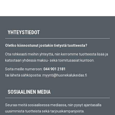
YHTEYSTIEDOT
Oletko kiinnostunut jostakin tietystä tuotteesta?
Ota rohkeasti meihin yhteyttä, niin kerromme tuotteesta lisää ja
katsotaan yhdessä maksu- sekä toimitusasiat kuntoon.
Soita meille numeroon:
044 901 2181
tai lähetä sähköpostia:
myynti@huonekalukeidas.fi
SOSIAALINEN MEDIA
Seuraa meitä sosiaalisessa mediassa, niin pysyt ajantasalla
uusimmista tuotteista sekä tarjouskampanjoista.