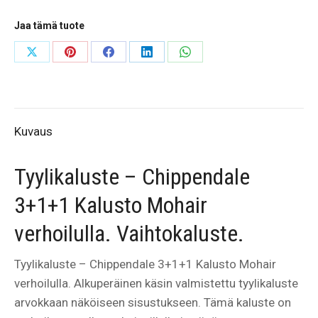
Jaa tämä tuote
Share
Share
Share
Share
Share
on
on
on
on
on
X
Pinterest
Facebook
LinkedIn
WhatsApp
Kuvaus
Tyylikaluste – Chippendale
3+1+1 Kalusto Mohair
verhoilulla. Vaihtokaluste.
Tyylikaluste – Chippendale 3+1+1 Kalusto Mohair
verhoilulla. Alkuperäinen käsin valmistettu tyylikaluste
arvokkaan näköiseen sisustukseen. Tämä kaluste on