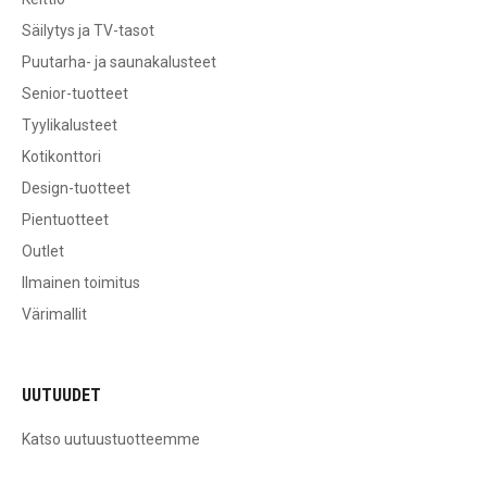
Säilytys ja TV-tasot
Puutarha- ja saunakalusteet
Senior-tuotteet
Tyylikalusteet
Kotikonttori
Design-tuotteet
Pientuotteet
Outlet
Ilmainen toimitus
Värimallit
UUTUUDET
Katso uutuustuotteemme