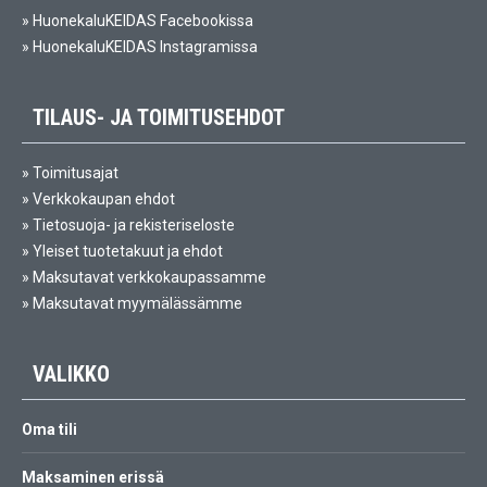
»
HuonekaluKEIDAS Facebookissa
»
HuonekaluKEIDAS Instagramissa
TILAUS- JA TOIMITUSEHDOT
»
Toimitusajat
»
Verkkokaupan ehdot
»
Tietosuoja- ja rekisteriseloste
»
Yleiset tuotetakuut ja ehdot
»
Maksutavat verkkokaupassamme
»
Maksutavat myymälässämme
VALIKKO
Oma tili
Maksaminen erissä