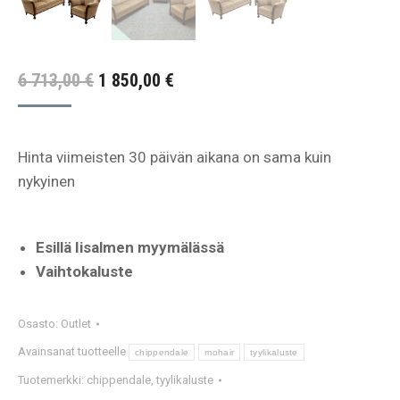
Alkuperäinen
Nykyinen
6 713,00
€
1 850,00
€
hinta
hinta
oli:
on:
Hinta viimeisten 30 päivän aikana on sama kuin
6
1
nykyinen
713,00 €.
850,00 €.
Esillä Iisalmen myymälässä
Vaihtokaluste
Osasto:
Outlet
Avainsanat tuotteelle
chippendale
mohair
tyylikaluste
Tuotemerkki:
chippendale
,
tyylikaluste