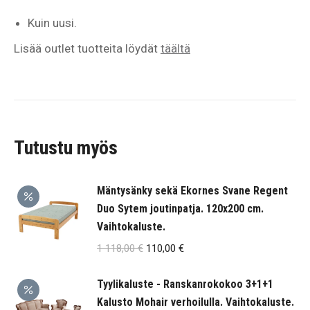
Kuin uusi.
Lisää outlet tuotteita löydät
täältä
Tutustu myös
Mäntysänky sekä Ekornes Svane Regent
Duo Sytem joutinpatja. 120x200 cm.
Vaihtokaluste.
Alkuperäinen
Nykyinen
1 118,00
€
110,00
€
hinta
hinta
Tyylikaluste - Ranskanrokokoo 3+1+1
oli:
on:
Kalusto Mohair verhoilulla. Vaihtokaluste.
1
110,00 €.