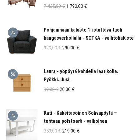
118,00 €.
Alkuperäinen
Nykyinen
7 435,00
€
1 790,00
€
hinta
hinta
oli:
on:
Pohjanmaan kaluste 1-istuttava tuoli
7
1
kangasverhoilulla - SOTKA - vaihtokaluste
435,00 €.
790,00 €.
Alkuperäinen
Nykyinen
920,00
€
290,00
€
hinta
hinta
oli:
on:
Laura - yöpöytä kahdella laatikolla.
920,00 €.
290,00 €.
Pyökki. Uusi.
Alkuperäinen
Nykyinen
99,00
€
20,00
€
hinta
hinta
oli:
on:
Kati - Kaksitasoinen Sohvapöytä –
99,00 €.
20,00 €.
tehtaan poistoerä - valkoinen
Alkuperäinen
Nykyinen
359,00
€
219,00
€
hinta
hinta