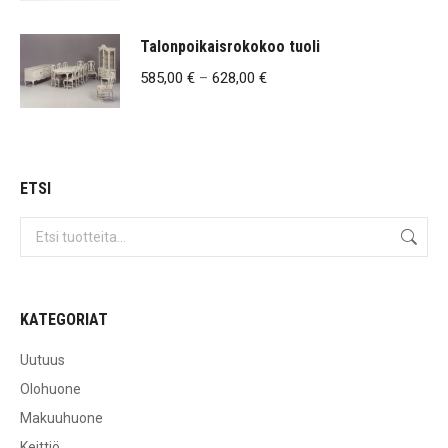
oli:
on:
Talonpoikaisrokokoo tuoli
359,00 €.
219,00 €.
Hintaluokka:
585,00
€
–
628,00
€
585,00 €
-
628,00 €
ETSI
KATEGORIAT
Uutuus
Olohuone
Makuuhuone
Keittiö